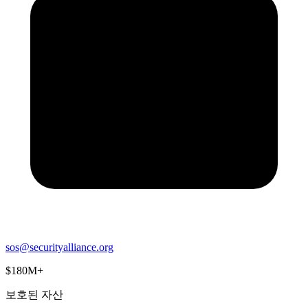
sos@securityalliance.org
$180M+
보호된 자산