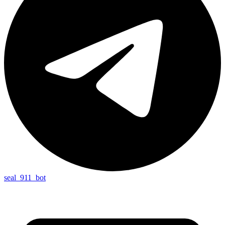
seal_911_bot